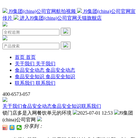
J9集团(china)公司官网航拍视频
J9集团(china)公司官网宣
传片
进入J9集团(china)公司官网天猫旗舰店
首页
首页
关于我们
关于我们
食品安全动态
食品安全动态
食品安全知识
食品安全知识
联系我们
联系我们
400-6573-057
关于我们
食品安全动态
食品安全知识
联系我们
锁门店多是入网餐饮单元的环境
2025-07-01 12:53
J9集团
(china)公司官网
分享到：