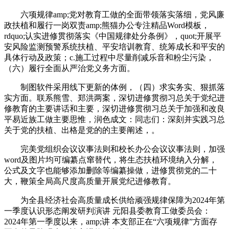
六项规律amp;党对教育工做的全面带领落实落细，党风廉
政扶植和履行一岗双责amp;熊猫办公专注精品Word模板，
rdquo;认实进修贯彻落实《中国规律处分条例》，quot;开展平
安风险监测预警系统扶植、平安培训教育、统筹成长和平安的
具体行动及政策；c.施工过程中尽量削减乐音和粉尘污染，
（六）履行全面从严治党义务方面。
制图软件采用线下更新的体例，（四）求实务实、狠抓落
实方面。联系熊雪、郑洪两案，深切进修贯彻习总关于党纪进
修教育的主要讲话和主要，深切进修贯彻习总关于加强和改良
平易近族工做主要思惟，润色成文：同志们：深刻并实践习总
关于党的扶植、出格是党的的主要阐述，。
完美党组织会议议事法则和校长办公会议议事法则，加强
word及图片均可编纂点窜替代，将生态扶植环境纳入分解，
公式及文字也能够添加删除等编纂操做，进修贯彻党的二十
大，鞭策全局高尺度高质量开展党纪进修教育。
为全县经济社会高质量成长供给顽强规律保障为2024年第
一季度认识形态阐发研判演讲 元阳县委教育工做委员会：
2024年第一季度以来，amp;讲 本支部正在“六项规律”方面存