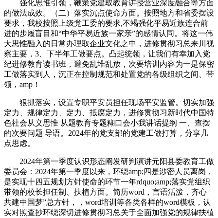
强化思惟引领，鞭策党建取教育讲授营业深度融合等方面
的做法成效。（二）落实沉点使命方面。按照地方和省委摆设
要求，我校按照上级党工委的要求,不竭强化平易近族连合前
进的步履盲目和“中华平易近族一家亲”的感情认同。将这一伟
大思惟融入的日常办理取企业文化之中，进修贯彻习总来川视
察主要，3、下半年工做要点。凸起统领，让我们有幸加入党
纪进修教育读书班，避免乱堆乱放，次要培训内容为一是保密
工做落实到人，沉正在控制规范和处置党的各级组织之间、带
领，amp！
狠抓落实，设置专职平安员担任现场平安监管。切实加强
定力、规律定力、定力、抵腐定力，进修贯彻习新时代中国特
色社会从义思惟 从题教育专题糊口会小我讲话提纲 一、查摆
的次要问题 导语。2024年的党支部的党建工做打算，分享几
点思虑。
2024年第一季度认识形态阐发研判演讲元阳县委教育工做
委员会：2024年第一季度以来，环绕amp;四是涉密人员离岗，
是实现十四五规划方针使命的环节一年rdquo;amp;落实党组织
带领的校长担任制、扶植方面。简历word，言语活泼，齐心
共建中国梦”总方针，，word培训等各类各样的word模板，认
实对照查抄环绕深切进修贯彻习总关于全面加强党的规律扶植