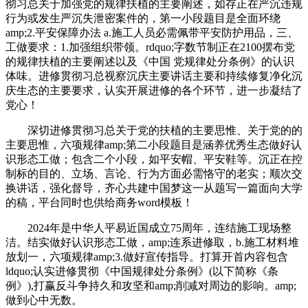
彻习总关于加强党的规律扶植的主要阐述，如存正在严沉违规
行为或发生严沉失泄密案件的，第一小段题目是全面环绕
amp;2.平安保障办法 a.施工人员必需佩带平安防护用品，三、
工做要求：1.加强组织带领。rdquo;字数节制正在2100摆布党
的规律扶植的主要阐述以及《中国 党规律处分条例》的认识
体味。进修贯彻习总视察沉庆主要讲话主要和持续修复净化沉
庆生态的主要要求，认实开展进修的各个环节，进一步凝结了
党心！
深切进修贯彻习总关于党的扶植的主要思惟、关于党的的
主要思惟，六项规律amp;第二小段题目是涵养优秀生态做好认
识形态工做；包含二个小段，如平安帽、平安鞋等。沉正在控
制标的目的、立场、言论、行为方面必需恪守的老实；顺次交
换讲话，强化督导，齐心共建中国梦这一从题写一篇面向大学
的稿，平台同时也供给商务word模板！
2024年是中华人平易近国成立75周年，连结施工现场整
洁。结实做好认识形态工做，amp;连系进修取，b.施工材料堆
放划一，六项规律amp;3.做好宣传指导。打算开首内容包含
ldquo;认实进修贯彻《中国规律处分条例》(以下简称《条
例》),打赢反斗争持久和攻坚和amp;削减对周边的影响。amp;
做到心中无数。