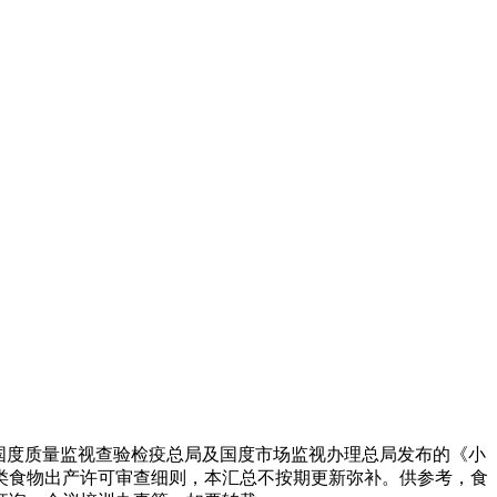
了原国度质量监视查验检疫总局及国度市场监视办理总局发布的《小
类食物出产许可审查细则，本汇总不按期更新弥补。供参考，食