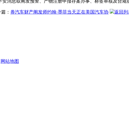
平安消息取阐发预警、产物注册申报存案办事、标签审核及合规
一篇：
券汽车财产阐发师约翰·墨菲当天正在美国汽车协
返回列
.
网站地图